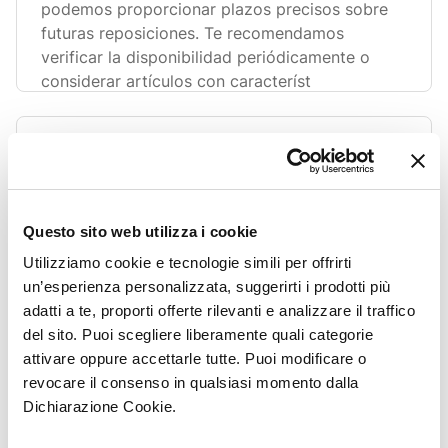
podemos proporcionar plazos precisos sobre
futuras reposiciones. Te recomendamos
verificar la disponibilidad periódicamente o
considerar artículos con característ
¿Dónde puedo encontrar el nombre o el código
del artículo de mi producto?
Si el artículo todavía tiene la etiqueta original,
se indicará el nombre y el código del artículo.
Questo sito web utilizza i cookie
De lo contrario, podrás encontrar el modelo del
Utilizziamo cookie e tecnologie simili per offrirti
producto en la etiqueta interior.
un’esperienza personalizzata, suggerirti i prodotti più
adatti a te, proporti offerte rilevanti e analizzare il traffico
del sito. Puoi scegliere liberamente quali categorie
attivare oppure accettarle tutte. Puoi modificare o
¿El ajuste es el mismo para todas las prendas?
revocare il consenso in qualsiasi momento dalla
Para cada categoría de producto tratamos de
Dichiarazione Cookie.
hacer todo lo posible para ofrecer el mejor