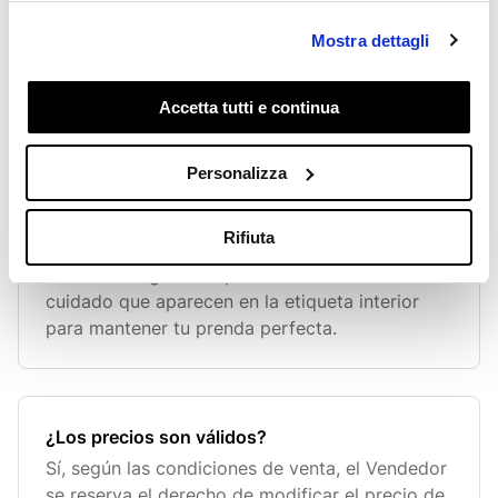
ajuste de acuerdo con el propósito del
producto. Por esta razón, puede haber
Mostra dettagli
diferencias de ajuste entre nuestras prendas
también relacionadas con la tela con la
Accetta tutti e continua
Personalizza
¿Puedo lavar las cabezas de Ragno?
Además de estar diseñadas para durar en el
Rifiuta
tiempo, nuestras prendas también son fáciles
de cuidar. Sigue siempre las instrucciones de
cuidado que aparecen en la etiqueta interior
para mantener tu prenda perfecta.
¿Los precios son válidos?
Sí, según las condiciones de venta, el Vendedor
se reserva el derecho de modificar el precio de