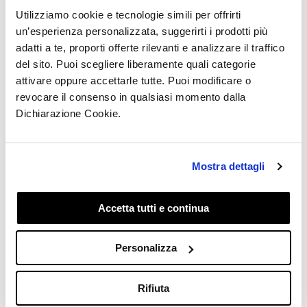
Utilizziamo cookie e tecnologie simili per offrirti
domandar una
un’esperienza personalizzata, suggerirti i prodotti più
adatti a te, proporti offerte rilevanti e analizzare il traffico
devolución?
del sito. Puoi scegliere liberamente quali categorie
attivare oppure accettarle tutte. Puoi modificare o
Actualizado
hace 6 meses
revocare il consenso in qualsiasi momento dalla
Dichiarazione Cookie.
Tiene
30 días
para solicitar la devolución de su
pedido.
Mostra dettagli
Después de la solicitud de devolución tiene 14 días
naturales para enviarnos los productos que desea
devolver.
Accetta tutti e continua
Para más información puedes consultar nuestras
Personalizza
Condiciones Generales de Venta
aquí
Rifiuta