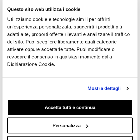
puedo liberar la
entrega de mi
Questo sito web utilizza i cookie
Utilizziamo cookie e tecnologie simili per offrirti
pedido?
un’esperienza personalizzata, suggerirti i prodotti più
adatti a te, proporti offerte rilevanti e analizzare il traffico
del sito. Puoi scegliere liberamente quali categorie
Actualizado
hace 6 meses
attivare oppure accettarle tutte. Puoi modificare o
revocare il consenso in qualsiasi momento dalla
Si deseas liberar el envío de tu pedido, te rogamos
Dichiarazione Cookie.
que contactes con
nuestro Servicio de Atención al
Cliente
proporcionando una dirección más detallada u
otra opción alternativa.
Mostra dettagli
Asegúrate de incluir siempre el
número de pedido
y
el
código de seguimiento
.
Accetta tutti e continua
Nos encargaremos de informar al transportista para
proceder con la liberación del envío.
Personalizza