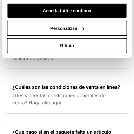
Accetta tutti e continua
¿Qué es la Wishlist?
The Wishlist es un lugar donde puedes guardar
Personalizza
tus artículos favoritos de Ragno y comprarlos
más tarde. Añadir un producto a su lista de
deseos haciendo clic en el 💙 en la hoja de
Rifiuta
producto, junto al artículo Añadir al carrito. Ver
su lista de deseos
¿Cuáles son las condiciones de venta en línea?
¿Desea leer las condiciones generales de
venta? Haga clic aquí.
¿Qué hago si en el paquete falta un artículo