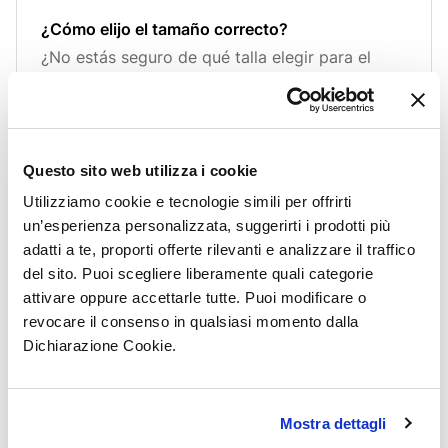
¿Cómo elijo el tamaño correcto?
¿No estás seguro de qué talla elegir para el
look total de tu Ragno?. No se preocupe, puede
comparar y verificar la coincidencia de tamaño
consultando nuestra guía de tallas. Haga clic
aquí para verlo!
Questo sito web utilizza i cookie
Utilizziamo cookie e tecnologie simili per offrirti
un’esperienza personalizzata, suggerirti i prodotti più
adatti a te, proporti offerte rilevanti e analizzare il traffico
¿Cómo tomo las medidas de mi cuerpo?
del sito. Puoi scegliere liberamente quali categorie
Tomar tus medidas es fácil: solo necesitas una
attivare oppure accettarle tutte. Puoi modificare o
cinta métrica flexible.Toma las medidas sin
revocare il consenso in qualsiasi momento dalla
apretar demasiado ni dejar la cinta demasiado
Dichiarazione Cookie.
suelta.Para obtener un resultado más preciso,
usa ropa ajustada y, si es posible, pide ayuda a
otra persona. 👉 H
Mostra dettagli