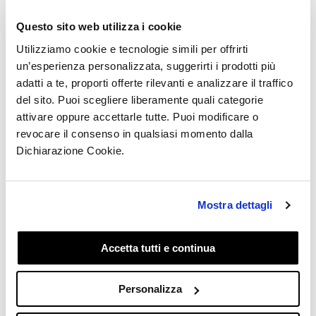
formulario de
Questo sito web utilizza i cookie
devolución, pero lo
Utilizziamo cookie e tecnologie simili per offrirti
un’esperienza personalizzata, suggerirti i prodotti più
pensé y quiero
adatti a te, proporti offerte rilevanti e analizzare il traffico
del sito. Puoi scegliere liberamente quali categorie
conservar los
attivare oppure accettarle tutte. Puoi modificare o
revocare il consenso in qualsiasi momento dalla
artículos. ¿Qué
Dichiarazione Cookie.
debo hacer?
Mostra dettagli
Actualizado
hace 6 meses
¿Has cambiado de opinión? No hay problema.
Accetta tutti e continua
Si has completado el formulario de devolución pero
deseas quedarte con los artículos, simplemente
no
Personalizza
programes la recogida
o
no entregues el paquete
.
La solicitud de devolución no se procesará y
no