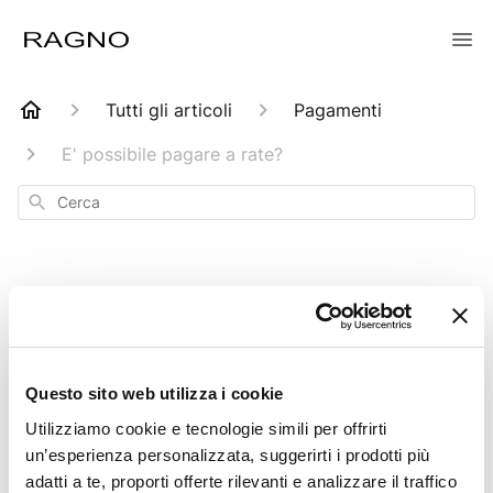
Tutti gli articoli
Pagamenti
E' possibile pagare a rate?
Cerca
E' possibile pagare
a rate?
Questo sito web utilizza i cookie
Utilizziamo cookie e tecnologie simili per offrirti
un’esperienza personalizzata, suggerirti i prodotti più
Aggiornato
6 mesi fa
adatti a te, proporti offerte rilevanti e analizzare il traffico