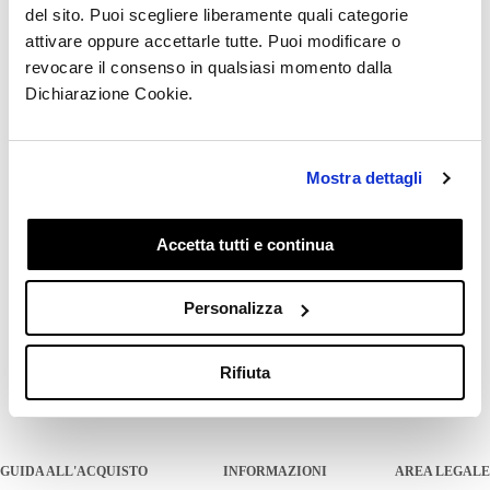
del sito. Puoi scegliere liberamente quali categorie
Sì, puoi pagare
in 3 o 4 rate
mensili dello stesso
attivare oppure accettarle tutte. Puoi modificare o
importo usando
Scalapay
.
revocare il consenso in qualsiasi momento dalla
Dichiarazione Cookie.
La prima rata verrà addebitata al momento
dell’acquisto la seconda dopo 30 giorni e la terza
dopo 60.
Mostra dettagli
Per ulteriori informazioni visita
Scalapay
cliccando
qui
.
Accetta tutti e continua
Personalizza
Questo articolo ti è stato utile?
Sì
No
Rifiuta
GUIDA ALL'ACQUISTO
INFORMAZIONI
AREA LEGALE