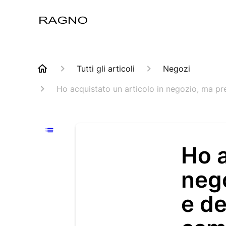
Tutti gli articoli
Negozi
Ho acquistato un articolo in negozio, ma pr
Ho a
nego
e de