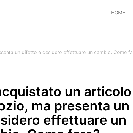
HOME
esenta un difetto e desidero effettuare un cambio. Come fa
cquistato un articolo
zio, ma presenta un 
sidero effettuare un