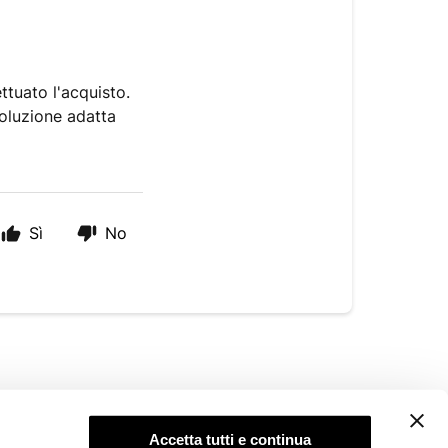
ttuato l'acquisto.
soluzione adatta
Sì
No
AREA LEGALE
Accetta tutti e continua