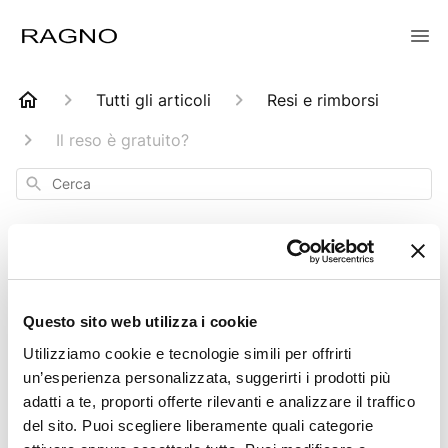
Tutti gli articoli
Resi e rimborsi
Il reso è gratuito?
Cerca
Il reso è gratuito?
Questo sito web utilizza i cookie
Utilizziamo cookie e tecnologie simili per offrirti
Aggiornato
6 mesi fa
un’esperienza personalizzata, suggerirti i prodotti più
adatti a te, proporti offerte rilevanti e analizzare il traffico
I costi della prima spedizione di ciascun ordine
del sito. Puoi scegliere liberamente quali categorie
derivanti dall’eventuale tua scelta di restituirci i