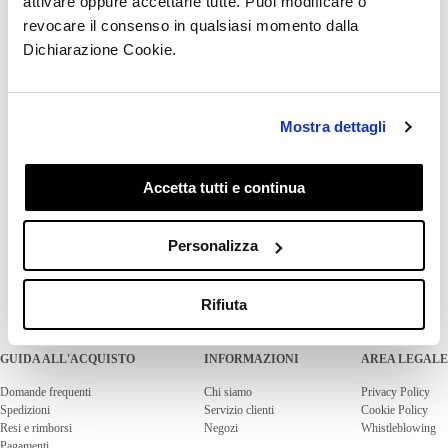
attivare oppure accettarle tutte. Puoi modificare o
prodotti sono a nostro carico.
revocare il consenso in qualsiasi momento dalla
Dichiarazione Cookie.
Tuttavia, per eventuali spedizioni successive alla prima
riguardanti il medesimo ordine, il costo,
l'organizzazione e la responsabilità del trasporto
Mostra dettagli
saranno a tuo carico.
Accetta tutti e continua
Questo articolo ti è stato utile?
Sì
No
Personalizza
Rifiuta
GUIDA ALL'ACQUISTO
INFORMAZIONI
AREA LEGALE
Domande frequenti
Chi siamo
Privacy Policy
Spedizioni
Servizio clienti
Cookie Policy
Resi e rimborsi
Negozi
Whistleblowing
Pagamenti