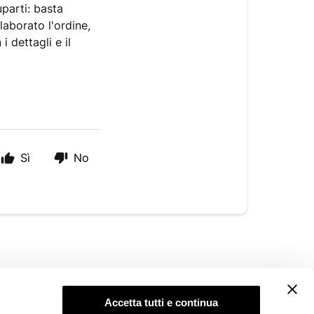
uparti: basta
laborato l'ordine,
 dettagli e il
Sì
No
AREA LEGALE
Accetta tutti e continua
Privacy Policy