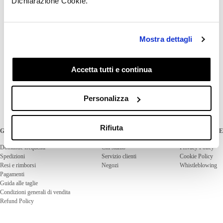
Dichiarazione Cookie.
Al momento il pagamento in contanti non è
disponibile.
Mostra dettagli
Questo articolo ti è stato utile?
Sì
No
Accetta tutti e continua
Personalizza
Rifiuta
GUIDA ALL'ACQUISTO
INFORMAZIONI
AREA LEGALE
Domande frequenti
Chi siamo
Privacy Policy
Spedizioni
Servizio clienti
Cookie Policy
Resi e rimborsi
Negozi
Whistleblowing
Pagamenti
Guida alle taglie
Condizioni generali di vendita
Refund Policy